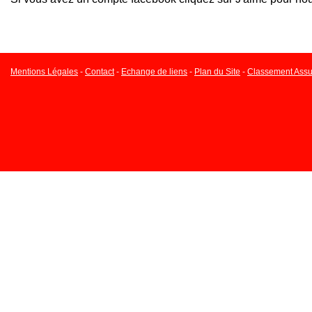
Mentions Légales
-
Contact
-
Echange de liens
-
Plan du Site
-
Classement Assu