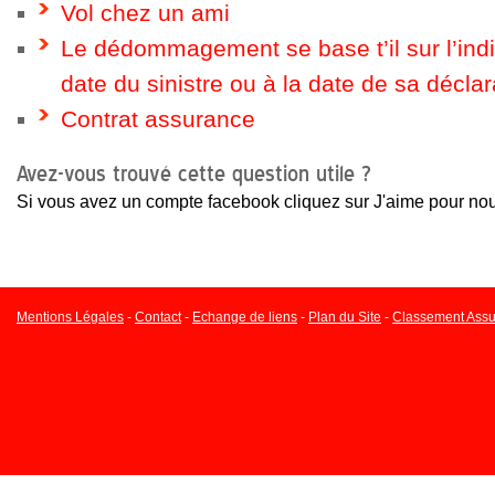
Vol chez un ami
Le dédommagement se base t’il sur l’ind
date du sinistre ou à la date de sa déclar
Contrat assurance
Avez-vous trouvé cette question utile ?
Si vous avez un compte facebook cliquez sur J'aime pour nou
Mentions Légales
-
Contact
-
Echange de liens
-
Plan du Site
-
Classement Assu